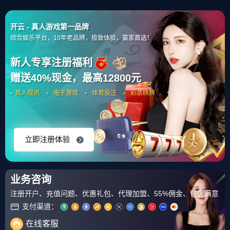
全部文章
雷火新闻
直播下载
IOS功能介绍
雷
雷火电竞-绿茵争锋与南粤篮焰—双线战场上的体育史诗
晨光尚未完全驱散英伦三岛的薄雾，伊蒂哈德球场与安菲
尔德球场已如两座即将喷发的火山，吞吐着滚烫的气息，
社交媒体上，#英超天王山之战#的标签以每分钟数万次的
速度刷新，地球另一端的中国东莞，宏远体育馆的镁光灯
静静聚焦，广东华南虎队的标志在木地板上...