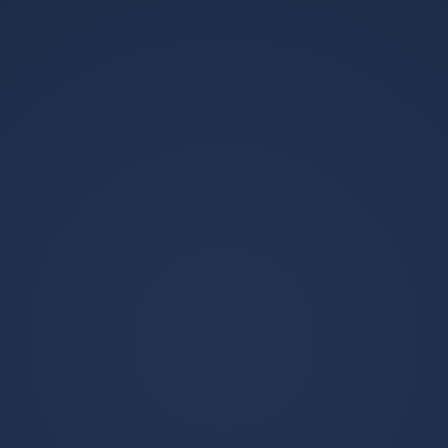
雷火电竞-澳网鏖战温网，蒂姆状态火热
球员没有办法去调整个人状态，最重要的是要区分其他大
师赛以及公开赛，四大满贯的夺冠奖金也选高于其他费德
勒的第一个大满贯来至于温网，2003年的夏天那个绅士般
的白衣天才，在温布尔登横空出世，成为新的王者北京时
间2月2日，德约科维奇在2020年澳...
雷火电竞网站-法拉利横扫索伯车队，皮亚斯特里扛起全队
第三位兰多·诺里斯迈凯伦车队过去九场排位赛首次被队友
皮亚斯特里击败，正赛需追赶前两名第四位马克斯·维斯塔
潘红牛车队前六名发车位中，第四位从未诞生过冠军，维
斯塔潘需突破历史魔咒第五位刘易斯·汉密尔顿法拉利车队
冲刺赛冠军，正赛从第五位发车，目标...