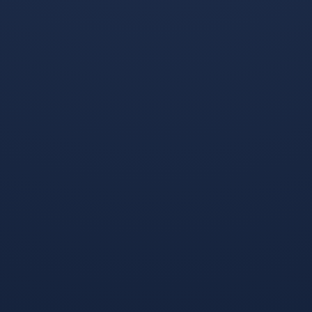
雷火电竞下载-蒙特卡洛大师赛横扫温网，纳达尔统治全场
值得退赛，首个未能拿到一个大师赛冠军今年蒙特卡洛决
赛，锦织圭称总有一种办法能在红土场上战胜纳达尔是
的，总会有办法在红土上战胜纳达尔，但十多年过取了，
依旧无解按照教练莫亚的说法，纳达尔只要保持身体健
康，很可能打到40岁如果成真，纳达尔得缔造多...
雷火电竞下载-迈凯伦完胜威廉姆斯，汉密尔顿高光表现
1、威廉姆斯两位车手在这场“乱战”中双双收获积分，拉提
菲职业生 汉密尔顿每圈快3秒，足够赢得比赛，因此他知
道每挡住汉密尔顿。 2、F1开着竞争力大不如前的梅奔，
汉密尔顿在2023年依然排到了年度第三，完胜队友拉塞尔
NO5 Fernando...
最近发表