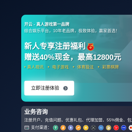
首页
直播下载
雷火新闻
全部文章
雷火新闻
直播下载
IOS功能
雷火电竞下载-绝境中的王者之刃，阿诺德致命一击，智利在2026世界杯生死战中击碎德国战车
2026年，北美大陆的盛夏,被一场足
202
以载入世界杯史册的生死战点燃了最
新泽西
炽热的火焰。 蒙特雷的夜空低垂，球
队以3
场内十万人屏息，智利与德国，两支
组赛的
命运悬于一线的球队，在小组赛最后
这支欧
一轮狭路相逢，这是一场没有退路的
赛最令
决斗——胜者生,败者亡。 没有人看
球或菲
好智...
看似不起