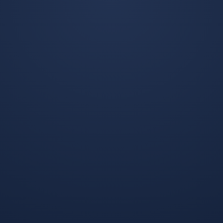
《索菲亚的玫瑰与斯德哥尔摩
克，四年了，从前一届世
那个叫久保建英的日本人...
人窒息的被淘汰，到如今的
西班牙...