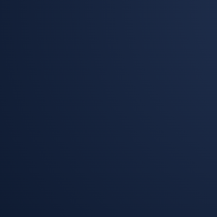
一段流淌着南美粗粝血液的世仇史
思体：
诗，在这场注定要载入史册的2:1逆
的雪：
转之战中，...
雷火电竞app-构思
（纪实风） 《逆转之夜：2026世界
杯C组，瑞典绝地反击，久保建英一
剑封喉》 （热血风） 《北欧海盗的
怒吼！瑞典两球逆转泰国，久保建
英“致命一击”燃爆全场》 （叙事风）
《从落后到反超：2026世界杯C组战
报，状态火热的久保建英导演...