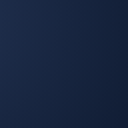
记分牌——
瞠目结舌的
文章归档
2026年8月 (35)
2026年7月 (177)
雷火电竞合作-替补奇兵一剑封喉，魔笛奏响绝唱—2026世界杯C组关键战，泰国力克瑞典
2026年6月 (165)
线形势演变
2026年5月 (121)
想到，最终
一个替补席
2026年4月 (122)
是在多伦多
2026年3月 (159)
的这场关键
暴与北欧
2026年2月 (148)
两队在小
2026年1月 (140)
2025年12月 (73)
2025年11月 (118)
雷火电竞入驻-南美铁幕与北欧利刃，2026世界杯E组强强对话，巴西压哨绝杀厄瓜多尔，哈兰德独木难支成悲情英雄
2025年10月 (157)
一场被全球
2025年9月 (80)
”的强强对