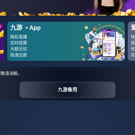
雷火电竞网址-2026世界杯E组生死夜，桑巴复仇，东瀛奇迹，与那个改变一切的替补
2026年世界杯E组最后一轮，
当2026年世界杯E组的抽
时开球的疯狂之夜 当裁判吹响
时，全世界球迷的心脏都
的那一刻,多哈教育城体育场的
一下，阿根廷、智利、英
上赫然显示着“巴西 3-0 乌拉
——这是死亡之组中的死
这场被称为“南美德比”的E组关
国际足联用签筒掷出的最
以桑巴军团一边倒的胜利告
而小组赛第二轮，阿根廷
在800公里外的阿尔赖扬...
美德比被推上了风口浪尖
不仅关乎出线...
雷火电竞简介-枫叶之焰，2026世界杯F组冷门之夜，加拿大如何以铁血压制击碎葡萄牙黄金一代
6年6月18日,多伦多夜空被一场足
2026年6月22日，多哈，
彻底点燃，F组首轮焦点战
体育场 当裁判吹响终场哨
拿大对阵葡萄牙，赛前被视
看台上四万多名日本球迷
者对弱者的例行公事”，却在90
乎掀翻了球场的穹顶，而
成为世界杯史上最震撼的逆袭
补席上，姆巴佩将毛巾狠