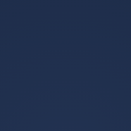
雷火电竞合作-格列兹曼的午夜绝杀，当丹麦童话在2026世界杯B组焦点战中刺穿日本武士的甲胄
相关阅读
雷火电竞下载-2026世界杯C组焦点战，北欧铁骑踏碎郁金香，齐耶赫独舞成唯一主宰
2026年世界杯C组，一场被球迷誉为“提前上演的淘汰
赛”的焦点战，在瑞典与荷兰之间展开，赛前，外界普遍
看好拥有豪华中后场的荷兰队，认为“橙衣军团”将轻松
拿下北欧劲旅，90分钟过后，比分牌上赫然写着：瑞典
3-0荷兰。 这不是一场普通的胜利，...