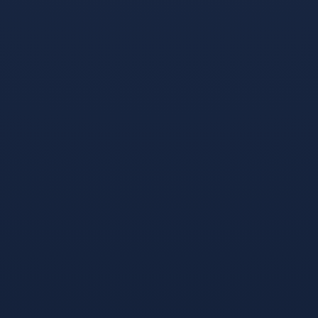
节省TRX手续费
发表于 2 个月前
u地址转错 【TTNvb3NmE82fW6Ehx7WoBKRF
ukoHm2snQp】转错请联系TG:@TrxEm
trx能量机器人
发表于 2 个月前
u地址转错 【TSDEUGG749ERKSBriVBUFbEM
gc7unWRHtN】转错请联系TG:@TrxEm
trx能量机器人
发表于 2 个月前
u地址转错 【 TGzDjd9sFGyDYP8Y1hgMtwweJ
hkJxfU8ix 】转错请联系TG:@TrxEm
trx能量机器人
发表于 2 个月前
u地址转错 【 THMB5ZxBPL6z2ZKMt53zzGWB
qNfR3EJrqp 】转错请联系TG:@TrxEm