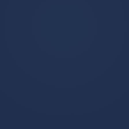
雷火电竞-火星撞地球，2026世界杯H组巅峰对决，葡萄牙绝杀印度，吉鲁封神之夜
2026年的夏天，注定载入世界杯史册，当H组抽签结果
揭晓时，全世界球迷的呼吸都停滞了三秒——葡萄牙vs
印度，一场看似“实力悬殊”却暗藏玄机的强强对话，在
赛前就被媒体渲染为“足球版的东西方文明碰撞”，没人
能预料到，这场比赛的戏剧性,远超所有剧...