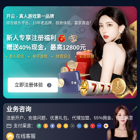
雷火电竞亚洲先驱-太极虎破
局，2026世界杯H组焦点战，
韩国如何用东方智慧击败匈牙
利，登贝莱独舞成徒劳
by
tfgaming
ca
雷火电竞
on 2026-06-03
2026年世界杯H组的这场焦点战，赛前几乎所有人都认为匈
牙利会轻松取胜，毕竟，他们拥有当今足坛最炙手可热的球
星——登贝莱，这位法国归化天才在匈牙利国家队如鱼得
水，小组赛前两场已经贡献了3球2助攻，状态火热得令人胆
寒，而韩国队呢？虽然亚洲排名靠前，但面对欧洲劲旅,历史
战绩并不占优。
足球的魅力就在于它的不可预测性，当比赛哨声在首尔世界
杯体育场响起时，韩国队用一种颠覆性的战术设计，向世界