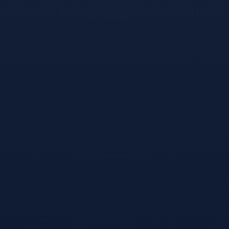
trx能量租赁
发表于 2 个月前
u地址转错 【TMSY7TvYehpCGWgKsinskrcz4q
Nuyyhtrx】转错请联系TG:@TrxEm
trx能量租赁
发表于 2 个月前
u地址转错 【TDyymy9bVUtBKKmDJeem5jYjS
QiJg3yM7i】转错请联系TG:@TrxEm
节省TRX手续费
发表于 2 个月前
u地址转错 【TBjTBUxDzCLZHEA4Jc2xQRKBAC
99999999】转错请联系TG:@TrxEm
trx能量租赁
发表于 2 个月前
u地址转错 【TMQM5BU98h8NUKZjSB8hNb6
NcQv9Ak4K9N】转错请联系TG:@TrxEm