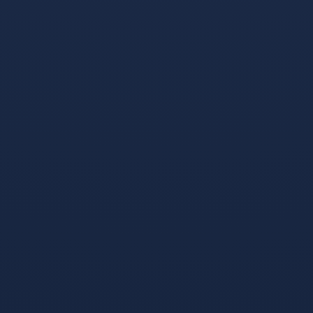
雷火电竞网址-复仇之焰，2026世界杯强强对话，美国钢铁防线压制厄瓜多尔，巴雷拉孤星闪耀成唯一破局之光
2026年世界杯的绿茵场上，没有哪一场小组赛像美厄之
战这样，从一开始就弥漫着浓烈的复仇气息，四年前，
厄瓜多尔在预选赛最后时刻用一记争议点球将美国挡在
世界杯门外；四年后，两支球队在北美大陆的烈日下重
12
逢——这不仅是足球的对决,更是宿命的清算。...
条评论
提交评论