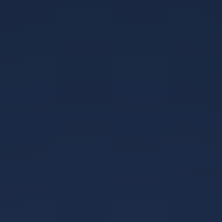
而对于匈牙利和登贝莱本人来说，这场失利或许是一次残酷
的成长课，当一个球星的光芒无法照亮整支球队时，需要反
思的不仅是战术,更是团队整体性的缺失。
2026年世界杯H组的这场焦点战，注定将被写入足球教科