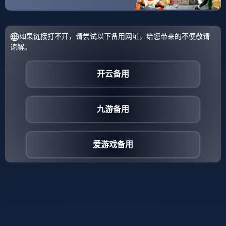
锋巴尔加斯迎球冲顶，将比分扳平为2-2。
整个阿兹特克体育场沸腾了,尼日利亚球员的脸上，第一次浮
现出慌乱的神情。
绝杀：属于“唯一”的时刻
当比赛进入第83分钟,所有人都以为2-2的比分将保持到终场
时，迪亚斯用一次匪夷所思的个人表演，书写了这场比赛的
唯一结局。
智利队获得前场任意球,位置距离球门约28米，站在球前的，
只有迪亚斯一人。