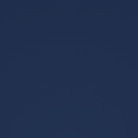
雷火电竞下载-绝境中的王者之刃，阿诺德致命一击，智利在2026世界杯生死战中击碎德国战车
2026年，北美大陆的盛夏,被一场足以载入世界杯史册
的生死战点燃了最炽热的火焰。 蒙特雷的夜空低垂，球
场内十万人屏息，智利与德国，两支命运悬于一线的球
队，在小组赛最后一轮狭路相逢，这是一场没有退路的
决斗——胜者生,败者亡。 没有人看好智...
雷火电竞网站-中场铁闸定乾坤，布罗佐维奇导演完美风暴，葡萄牙完胜美国彰显冠军相
2026年世界杯F组的一场焦点战役,在新泽西大都会人寿