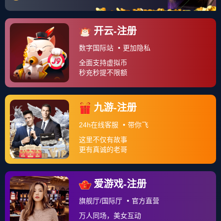
比赛开始前,所有人都清楚A组的含金量，除了智利和尼日利
亚，同组还有东道主墨西哥与欧洲劲旅荷兰，任何一场比赛
的胜负，都可能决定出线权的归属，双方从第一分钟起便毫
无保留地展开了高强度对抗。
尼日利亚率先发难,第12分钟，效力于那不勒斯的锋线核心奥
斯梅恩接到边路传中，用他标志性的暴力头槌攻破了布拉沃
把守的大门，阿兹特克体育场的智利球迷区陷入短暂的沉寂
——尼日利亚的进攻如非洲草原上的猎豹般迅猛，而智利人
似乎还没有从高原主场的气候中完全适应。
更糟糕的还在后面,第31分钟，尼日利亚中场伊沃比在禁区弧
顶送出一记精妙的直塞，边锋卢克曼反越位成功后冷静推射
远角，2-0，此时的智利队，似乎正一步步走向深渊，看台
上，有智利老球迷双手合十，嘴唇翕动——他们在祈祷，但
眼神中已流露出绝望。
转折点：迪亚斯，一个名字就够