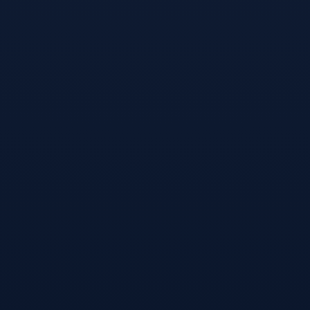
雷火电竞充值-三笘薰的魔幻时刻，美加墨世界杯焦点
战，伊拉克大胜奥地利引爆冷门，日本逆转翻盘震撼世界
雷火电竞入驻-唯一之战，2026世界杯A组，卡塔尔与越
南的宿命对决，塔雷米如何用犀利进攻书写历史
雷火电竞充值-逆风之刃，2026世界杯G组，日本如何用
沉默节奏压制比利时，加维的青春风暴撕裂欧洲红魔
雷火电竞充值-黑马狂想曲，当泰国压制巴西，格列兹曼
的致命一击改写世界杯剧本
雷火电竞下载-绝境中的王者之刃，阿诺德致命一击，智
利在2026世界杯生死战中击碎德国战车
雷火电竞网址-复仇之焰，2026世界杯强强对话，美国钢
铁防线压制厄瓜多尔，巴雷拉孤星闪耀成唯一破局之光
雷火电竞网址-唯一之战，2026世界杯B组，伊朗VS芬
兰，托纳利改写命运的唯一瞬间
雷火电竞简介-2026世界杯A组焦点战，阿根廷大胜卡塔
尔，三笘薰主导比赛—一场独一无二的足球史诗