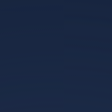
球员。”
唯一性：为什么这场比赛注定被
铭记？
2026世界杯D组被公认为“死亡之组”：美国、冰岛、法国、厄
瓜多尔四队实力接近，而在法国队首轮仅取1分的情况下，这
场比赛的“唯一性”体现在三个维度：
技战术层面的唯一性
：冰岛队全场只控球31%，却完
成了12次射门、5次射正的反扑数据；美国队则用66
次传中、18次角球创造了新世纪世界杯单场之最，两
队都用“极端”的方式互搏,最终胜利属于更疯狂的那一
方。
情感层面的唯一性
：对冰岛而言，这是一场“功败垂
成”的伟大表演；对美国而言，这是一场“逃出生天”的
绝地重生，赛后，美国更衣室里播放着林肯公园的《N
umb》，而冰岛更衣室里，主帅哈德格里姆松只说了
一句话：“记住这种感觉，四年后再来。”