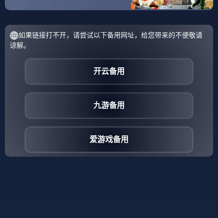
2-1，绝杀！