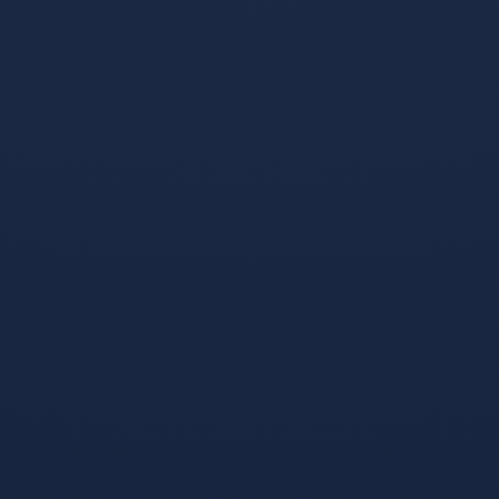
一决赛，沙特阿拉伯对阵韩国——这本该是一场势均力
敌的亚洲德比，却演变成了一场令人瞠目结舌的“单方面
碾压”。 当主裁判吹响终场哨时,记分牌上赫然显示着4:
9
1，沙特人高唱着“绿色猎鹰”的战歌...
条评论
提交评论
trx能量机器人
发表于 2 个月前