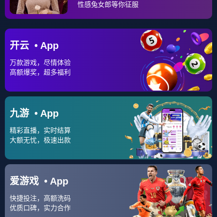
助，连续扑出三个必进球，时间一分一秒流逝，平局对美国
而言意味着陷入“打平即被淘汰”的泥潭。
压哨时刻：塔雷米，时间的主宰
者
补时第5分钟，美国队获得前场任意球，全场球迷起立，空气
中弥漫着一种奇异的紧张感，美国队队长泰勒·亚当斯站在球
前，但他没有直接射门，而是选择了一记低平球横传至禁区
弧顶——所有人的目光都聚焦在那个身影上：
塔雷米
，这位
伊朗裔美国前锋用右脚卸下皮球，几乎没有调整，在两名冰
岛后卫夹击的缝隙中果断起脚！皮球先是弹地，随后越过门
将鲁纳尔松的指尖,击中横梁下沿弹入球网！