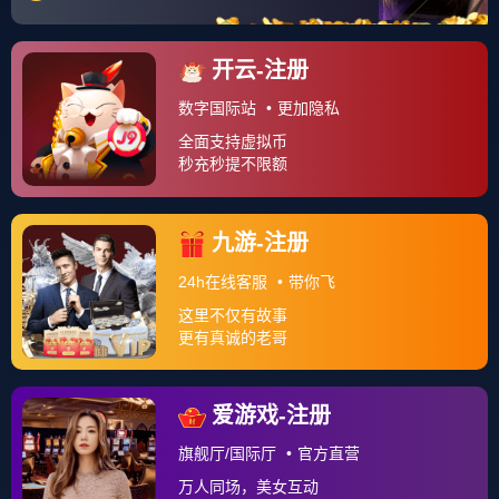
开场仅12分钟，冰岛队利用一次教科书式的快速反击打破了
僵局，前锋芬博阿松在禁区弧顶接到长传，倚住美国中后卫
后转身抽射，皮球直挂死角，1-0，冰岛人用最擅长的“冰雪风
暴”冻住了整座球场，美国队随后发动疯狂反扑，却屡屡在冰
岛密集的防守前碰壁——中场脱节、边路传中质量低下、前
锋射门犹豫，第39分钟，美国队中场核心麦肯尼因伤被换
下，替补席上教练贝尔哈特紧锁眉头，他知道，如果以这个
比分结束,美国队将在出线竞争中陷入绝境。
下半场：美国觉醒，塔雷米点燃
火药桶
易边再战，贝尔哈特做出了关键调整：将普利西奇移到中
路，让速度更快的维阿冲击边路，第53分钟，这一调整立竿
见影——美国队在右路打出连续撞墙配合，最终由雷纳送出
斜塞，普利西奇插入禁区低射远角，1-1！进球后的美国队士
气大振，继续围攻冰岛大门，但冰岛门将鲁纳尔松如有神