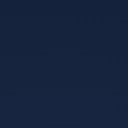
那一刻，吉列体育场彻底沸腾了，塔雷米脱掉球衣疯狂奔
跑，队友们追在他身后，教练组冲进场内，替补席上的球员
抱成一团，冰岛球员则瘫倒在地——他们距离奇迹只差30
秒，却输给了最后一颗子弹，转播镜头扫过看台，一位冰岛
球迷用手捂着脸，泪水从指缝间滑落，身旁的美国球迷拍了
拍他的肩膀,场面既残酷又动人。
谁是塔雷米？他为何成为这一切
的主角？
3年前，塔雷米甚至还不是美国队的常规首发，2023年北美金
杯赛，他因伤落选大名单；2024年美洲杯，他只在小组赛替
补登场27分钟，但2025年，这位效力于意甲罗马队的攻击手
突然爆发——联赛中他打进14球、助攻8次，多次在关键战役
中拯救球队，他的跑位不张扬，射门不花哨，但总能在最需
要的时刻出现在最需要的位置，正如贝尔哈特赛后所说：“他
不是一个站在聚光灯下的人，但他就是那种‘把命交给比赛’的